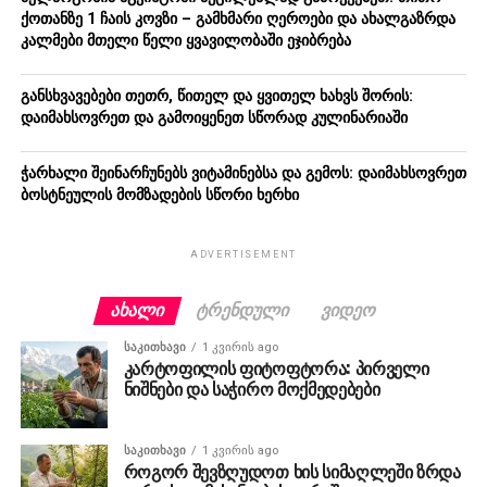
ქოთანზე 1 ჩაის კოვზი – გამხმარი ღეროები და ახალგაზრდა
კალმები მთელი წელი ყვავილობაში ეჯიბრება
განსხვავებები თეთრ, წითელ და ყვითელ ხახვს შორის:
დაიმახსოვრეთ და გამოიყენეთ სწორად კულინარიაში
ჭარხალი შეინარჩუნებს ვიტამინებსა და გემოს: დაიმახსოვრეთ
ბოსტნეულის მომზადების სწორი ხერხი
ADVERTISEMENT
ᲐᲮᲐᲚᲘ
ᲢᲠᲔᲜᲓᲣᲚᲘ
ᲕᲘᲓᲔᲝ
ᲡᲐᲙᲘᲗᲮᲐᲕᲘ
1 კვირის ago
კარტოფილის ფიტოფტორა: პირველი
ნიშნები და საჭირო მოქმედებები
ᲡᲐᲙᲘᲗᲮᲐᲕᲘ
1 კვირის ago
როგორ შევზღუდოთ ხის სიმაღლეში ზრდა