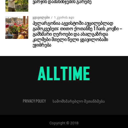
ვარჯის დამახინჯების გარეშე
ᲧᲕᲐᲕᲘᲚᲔᲑᲘ
1 კვირის ago
პელარგონია აგვისტოში აუცილებლად
გამოკვებეთ: თითო ქოთანზე 1 ჩაის კოვზი –
გამხმარი ღეროები და ახალგაზრდა
კალმები მთელი წელი ყვავილობაში
ეჯიბრება
PRIVACY POLICY
ᲡᲐᲛᲝᲛᲮᲛᲐᲠᲔᲑᲚᲝ ᲨᲔᲗᲐᲜᲮᲛᲔᲑᲐ
Copyright © 2018