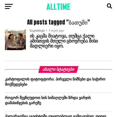
All posts tagged "ბათუმი"
ᲡᲐᲙᲘᲗᲮᲐᲕᲘ
7 თვის ago
ის კაცმა მიატოვა, თუმცა ქალი
ამისთვის მთელი ცხოვრება მისი
მადლიერი იყო.
ᲐᲮᲐᲚᲘ ᲡᲢᲐᲢᲘᲔᲑᲘ
კარტოფილის ფიტოფტორა: პირველი ნიშნები და საჭირო
მოქმედებები
როგორ შევზღუდოთ ხის სიმაღლეში ზრდა ვარჯის
დამახინჯების გარეშე
პელარგონია აგვისტოში აუცილებლად გამოკვებეთ: თითო