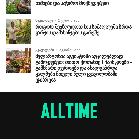
ნიშნები და საჭირო მოქმედებები
ᲡᲐᲙᲘᲗᲮᲐᲕᲘ
2 კვირის ago
როგორ შევზღუდოთ ხის სიმაღლეში ზრდა
ვარჯის დამახინჯების გარეშე
ᲧᲕᲐᲕᲘᲚᲔᲑᲘ
2 კვირის ago
პელარგონია აგვისტოში აუცილებლად
გამოკვებეთ: თითო ქოთანზე 1 ჩაის კოვზი –
გამხმარი ღეროები და ახალგაზრდა
კალმები მთელი წელი ყვავილობაში
ეჯიბრება