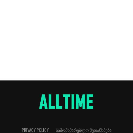
PRIVACY POLICY
ᲡᲐᲛᲝᲛᲮᲛᲐᲠᲔᲑᲚᲝ ᲨᲔᲗᲐᲜᲮᲛᲔᲑᲐ