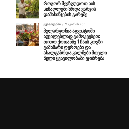
როგორ შევზღუდოთ ხის
სიმაღლეში ზრდა ვარჯის
დამახინჯების გარეშე
ᲧᲕᲐᲕᲘᲚᲔᲑᲘ
2 კვირის ago
პელარგონია აგვისტოში
აუცილებლად გამოკვებეთ:
თითო ქოთანზე 1 ჩაის კოვზი –
გამხმარი ღეროები და
ახალგაზრდა კალმები მთელი
წელი ყვავილობაში ეჯიბრება