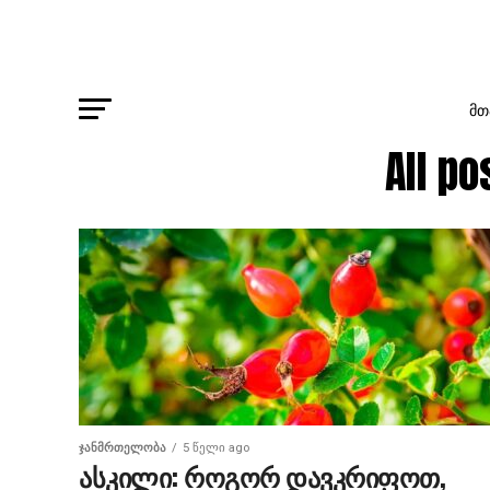
ᲛᲗ
All p
ᲯᲐᲜᲛᲠᲗᲔᲚᲝᲑᲐ
5 წელი ago
ასკილი: როგორ დავკრიფოთ,