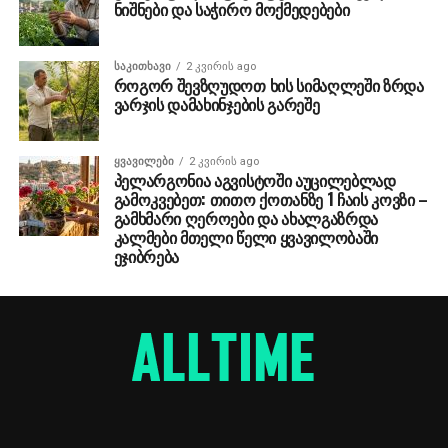
ნიშნები და საჭირო მოქმედებები
ᲡᲐᲙᲘᲗᲮᲐᲕᲘ
2 კვირის ago
როგორ შევზღუდოთ ხის სიმაღლეში ზრდა
ვარჯის დამახინჯების გარეშე
ᲧᲕᲐᲕᲘᲚᲔᲑᲘ
2 კვირის ago
პელარგონია აგვისტოში აუცილებლად
გამოკვებეთ: თითო ქოთანზე 1 ჩაის კოვზი –
გამხმარი ღეროები და ახალგაზრდა
კალმები მთელი წელი ყვავილობაში
ეჯიბრება