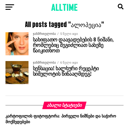
All posts tagged "ალოპეცია"
ᲯᲐᲜᲛᲠᲗᲔᲚᲝᲑᲐ
5 წელი ago
სახიფათო დაავადებების 8 ნიშანი,
რომლებიც შეგიძლიათ სახეზე
წაიკითხოთ
ᲯᲐᲜᲛᲠᲗᲔᲚᲝᲑᲐ
6 წელი ago
სენსაცია! ხალხური რეცეპტი
სიმელოტის წინააღმდეგ!
ᲐᲮᲐᲚᲘ ᲡᲢᲐᲢᲘᲔᲑᲘ
კარტოფილის ფიტოფტორა: პირველი ნიშნები და საჭირო
მოქმედებები