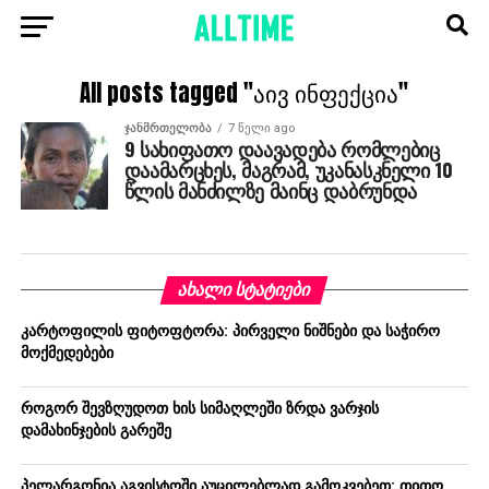
All posts tagged "აივ ინფექცია"
ᲯᲐᲜᲛᲠᲗᲔᲚᲝᲑᲐ
7 წელი ago
9 სახიფათო დაავადება რომლებიც
დაამარცხეს, მაგრამ, უკანასკნელი 10
წლის მანძილზე მაინც დაბრუნდა
ᲐᲮᲐᲚᲘ ᲡᲢᲐᲢᲘᲔᲑᲘ
კარტოფილის ფიტოფტორა: პირველი ნიშნები და საჭირო
მოქმედებები
როგორ შევზღუდოთ ხის სიმაღლეში ზრდა ვარჯის
დამახინჯების გარეშე
პელარგონია აგვისტოში აუცილებლად გამოკვებეთ: თითო