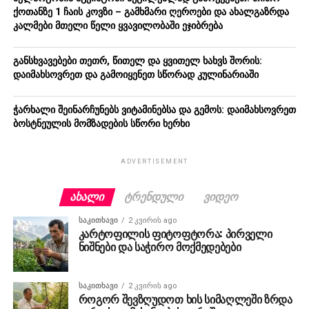
ქოთანზე 1 ჩაის კოვზი – გამხმარი ღეროები და ახალგაზრდა
კალმები მთელი წელი ყვავილობაში ეჯიბრება
განსხვავებები თეთრ, წითელ და ყვითელ ხახვს შორის:
დაიმახსოვრეთ და გამოიყენეთ სწორად კულინარიაში
ჭარხალი შეინარჩუნებს ვიტამინებსა და გემოს: დაიმახსოვრეთ
ბოსტნეულის მომზადების სწორი ხერხი
ADVERTISEMENT
ᲐᲮᲐᲚᲘ
ᲢᲠᲔᲜᲓᲣᲚᲘ
ᲕᲘᲓᲔᲝ
ᲡᲐᲙᲘᲗᲮᲐᲕᲘ
2 კვირის ago
კარტოფილის ფიტოფტორა: პირველი
ნიშნები და საჭირო მოქმედებები
ᲡᲐᲙᲘᲗᲮᲐᲕᲘ
2 კვირის ago
როგორ შევზღუდოთ ხის სიმაღლეში ზრდა