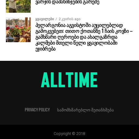
ვარჯის დამახინჯების გარეშე
ᲧᲕᲐᲕᲘᲚᲔᲑᲘ
2 კვირის ago
პელარგონია აგვისტოში აუცილებლად
გამოკვებეთ: თითო ქოთანზე 1 ჩაის კოვზი –
გამხმარი ღეროები და ახალგაზრდა
კალმები მთელი წელი ყვავილობაში
ეჯიბრება
PRIVACY POLICY
ᲡᲐᲛᲝᲛᲮᲛᲐᲠᲔᲑᲚᲝ ᲨᲔᲗᲐᲜᲮᲛᲔᲑᲐ
Copyright © 2018