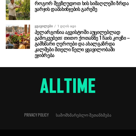
როგორ შევზღუდოთ ხის სიმაღლეში ზრდა
ვარჯის დამახინჯების გარეშე
ᲧᲕᲐᲕᲘᲚᲔᲑᲘ
1 დღის ago
პელარგონია აგვისტოში აუცილებლად
გამოკვებეთ: თითო ქოთანზე 1 ჩაის კოვზი –
გამხმარი ღეროები და ახალგაზრდა
კალმები მთელი წელი ყვავილობაში
ეჯიბრება
PRIVACY POLICY
ᲡᲐᲛᲝᲛᲮᲛᲐᲠᲔᲑᲚᲝ ᲨᲔᲗᲐᲜᲮᲛᲔᲑᲐ