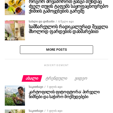
როგორ მოვაშოროთ ჟანგი თუნდაც
ძველ თუჯის ტაფებს საყოფაცხოვრებო
ქიმიის გამოყენების გარეშე
ᲡᲐᲮᲚᲘ ᲓᲐ ᲓᲘᲖᲐᲘᲜᲘ
6 წელი ago
სამზარეულოს რადიკალურად შეცვლა
მხოლოდ ფარდების დახმარებით
MORE POSTS
ADVERTISEMENT
ᲐᲮᲐᲚᲘ
ᲢᲠᲔᲜᲓᲣᲚᲘ
ᲕᲘᲓᲔᲝ
ᲡᲐᲙᲘᲗᲮᲐᲕᲘ
1 დღის ago
კარტოფილის ფიტოფტორა: პირველი
ნიშნები და საჭირო მოქმედებები
ᲡᲐᲙᲘᲗᲮᲐᲕᲘ
1 დღის ago