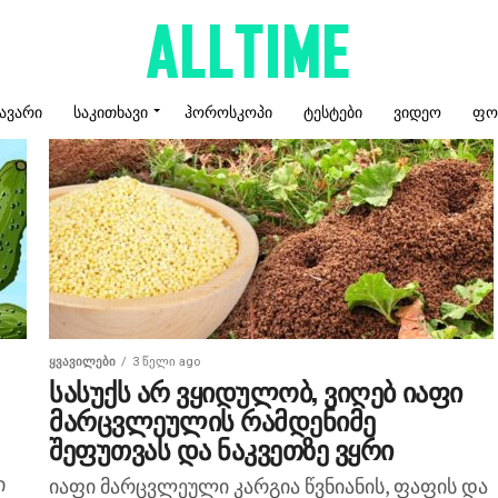
ᲐᲕᲐᲠᲘ
ᲡᲐᲙᲘᲗᲮᲐᲕᲘ
ᲰᲝᲠᲝᲡᲙᲝᲞᲘ
ᲢᲔᲡᲢᲔᲑᲘ
ᲕᲘᲓᲔᲝ
ᲤᲝ
ᲧᲕᲐᲕᲘᲚᲔᲑᲘ
3 წელი ago
სასუქს არ ვყიდულობ, ვიღებ იაფი
მარცვლეულის რამდენიმე
შეფუთვას და ნაკვეთზე ვყრი
ი
იაფი მარცვლეული კარგია წვნიანის, ფაფის და