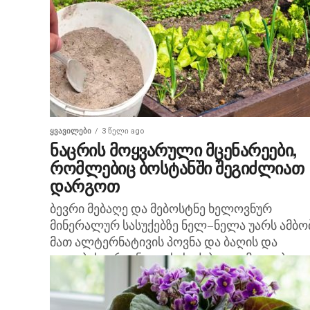
მებოსტნეები ხშირად ფიქრობენ, რით მორწყ
პომიდორი გასაზრდელად...
ᲧᲕᲐᲕᲘᲚᲔᲑᲘ
3 წელი ago
ნაცრის მოყვარული მცენარეები,
რომლებიც ბოსტანში შეგიძლიათ
დარგოთ
ბევრი მებაღე და მებოსტნე ხელოვნურ
მინერალურ სასუქებზე ნელ–ნელა უარს ამბობ
მათ ალტერნატივის პოვნა და ბაღის და
კვლების ორგანული სასუქებით გამოკვება
უწევთ. ნაცარი ერთ–ერთი მარტივი და
ხელმისაწვდომი...