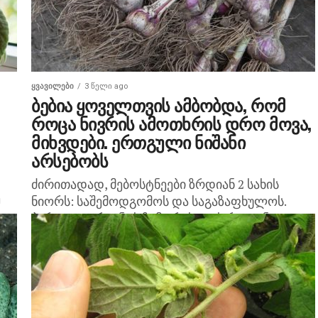
ᲧᲕᲐᲕᲘᲚᲔᲑᲘ
3 წელი ago
ბებია ყოველთვის ამბობდა, რომ
როცა ნივრის ამოთხრის დრო მოვა,
მიხვდები. ერთგული ნიშანი
არსებობს
ძირითადად, მებოსტნეები ზრდიან 2 სახის
ე
ნიორს: საშემოდგომოს და საგაზაფხულოს.
პირველ ვარიანტს ზამთრისთვის რგავენ,
მეორეს – გაზაფხულზე. დამწყები ფერმერები
ინტერესდებიან, როდის უნდა ამოთხარონ
სხვადასხვა დროს დარგული ნიორი....