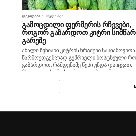
ᲧᲕᲐᲕᲘᲚᲔᲑᲘ
3 წელი ago
გამოცდილი ფერმერის რჩევები,
როგორ გაზარდოთ კიტრი სიმწარ
გარეშე
ახალი წვნიანი კიტრის ხრაშუნი სასიამოვნოა.
წარმოუდგენლად გემრიელი ბოსტნეული რო
გაზარდოთ, რამდენიმე წესი უნდა დაიცვათ.
მხოლოდ ასე შეძლებთ კვლებიდან
არომატული კიტრის მიღებას სიმწარის და
ლპობის კვალის გარეშე....