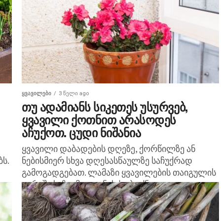
ან
გახმობის პროცესი სერიოზული საქმეა.
ყვავილები მზის პირდაპირ...
ᲧᲕᲐᲕᲘᲚᲔᲑᲘ
3 წელი ago
თუ ადამიანს სიკეთეს უსურვებ,
ყვავილი ქოთნით არასოდეს
აჩუქოთ. ცუდი ნიშანია
ყვავილი დაბადების დღეზე, ქორწილზე ან
ს.
ნებისმიერ სხვა დღესასწაულზე საჩუქრად
გამოგადგებათ. ლამაზი ყვავილების თაიგულის
გარეშე საზეიმო ღონისძიება ძნელი
წარმოსადგენია. რაც შეეხება ყვავილებს
ქოთნებში? მასაც ხშირად ჩუქნიან და...