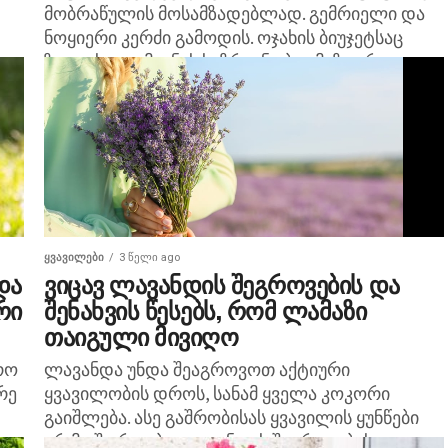
მობრაწულის მოსამზადებლად. გემრიელი და
ნოყიერი კერძი გამოდის. ოჯახის ბიუჯეტსაც
ზოგავს. ადამიანის საზრიანობა ამაზე არ
ჩერდება და ყოველდღე მარცვლეულის
გამოყენების ახალ...
ᲧᲕᲐᲕᲘᲚᲔᲑᲘ
3 წელი ago
და
ვიცავ ლავანდის შეგროვების და
რი
შენახვის წესებს, რომ ლამაზი
თაიგული მივიღო
რო
ლავანდა უნდა შეაგროვოთ აქტიური
რე
ყვავილობის დროს, სანამ ყველა კოკორი
გაიშლება. ასე გაშრობისას ყვავილის ყუნწები
არ მოშორდება. ლავანდის შეგროვების და