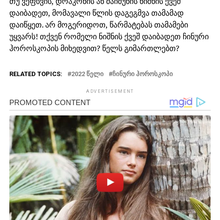
თუ ვეფხვის, დრაკონის ან მაიმუნის ნიშნის ქვეშ
დაიბადეთ, მომავალი წლის დაგეგმვა თამამად
დაიწყეთ. არ მოგერიდოთ, წარმატებას თამამები
უყვარს! თქვენ რომელი ნიშნის ქვეშ დაიბადეთ ჩინური
ჰოროსკოპის მიხედვით? წელს გიმართლებთ?
RELATED TOPICS:
2022 ᲬᲔᲚᲘ
ᲩᲘᲜᲣᲠᲘ ᲰᲝᲠᲝᲡᲙᲝᲞᲘ
ADVERTISEMENT