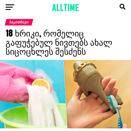
ᲡᲐᲙᲘᲗᲮᲐᲕᲘ
18 ხრიკი, რომელიც
გაფუჭებულ ნივთებს ახალ
სიცოცხლეს შესძენს