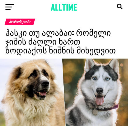
ᲰᲝᲠᲝᲡᲙᲝᲞᲘ
ჰასკი თუ ალაბაი: რომელი
ჯიშის ძაღლი ხართ
ზოდიაქოს ნიშნის მიხედვით