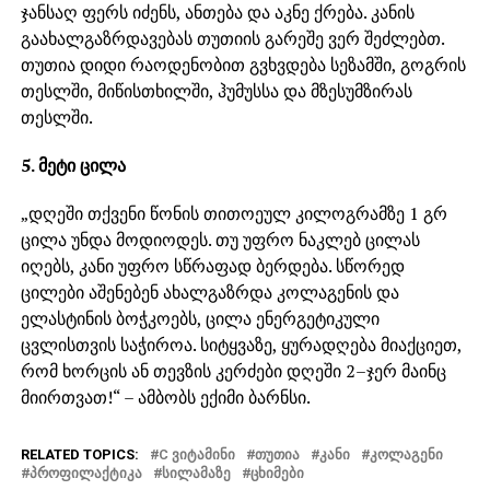
ჯანსაღ ფერს იძენს, ანთება და აკნე ქრება. კანის
გაახალგაზრდავებას თუთიის გარეშე ვერ შეძლებთ.
თუთია დიდი რაოდენობით გვხვდება სეზამში, გოგრის
თესლში, მიწისთხილში, ჰუმუსსა და მზესუმზირას
თესლში.
5. მეტი ცილა
„დღეში თქვენი წონის თითოეულ კილოგრამზე 1 გრ
ცილა უნდა მოდიოდეს. თუ უფრო ნაკლებ ცილას
იღებს, კანი უფრო სწრაფად ბერდება. სწორედ
ცილები აშენებენ ახალგაზრდა კოლაგენის და
ელასტინის ბოჭკოებს, ცილა ენერგეტიკული
ცვლისთვის საჭიროა. სიტყვაზე, ყურადღება მიაქციეთ,
რომ ხორცის ან თევზის კერძები დღეში 2–ჯერ მაინც
მიირთვათ!“ – ამბობს ექიმი ბარნსი.
RELATED TOPICS:
C ᲕᲘᲢᲐᲛᲘᲜᲘ
ᲗᲣᲗᲘᲐ
ᲙᲐᲜᲘ
ᲙᲝᲚᲐᲒᲔᲜᲘ
ᲞᲠᲝᲤᲘᲚᲐᲥᲢᲘᲙᲐ
ᲡᲘᲚᲐᲛᲐᲖᲔ
ᲪᲮᲘᲛᲔᲑᲘ