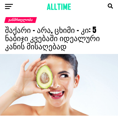
ᲯᲐᲜᲛᲠᲗᲔᲚᲝᲑᲐ
შაქარი – არა, ცხიმი – კი: 5
ნაბიჯი კვებაში იდეალური
კანის მისაღებად