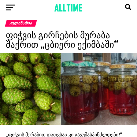
ᲙᲣᲚᲘᲜᲐᲠᲘᲐ
ფიჭვის გირჩების მურაბა
შაქრით „ცბიერი ექიმბაში“
„ფიჭვის მურაბით დათვსაც კი გავუმასპინძლდები!“ –