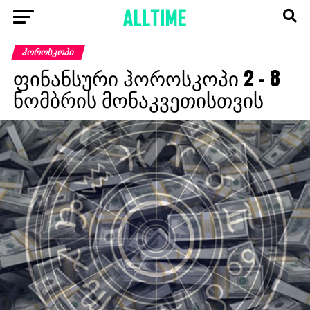
ᲰᲝᲠᲝᲡᲙᲝᲞᲘ
ფინანსური ჰოროსკოპი 2 – 8
ნომბრის მონაკვეთისთვის