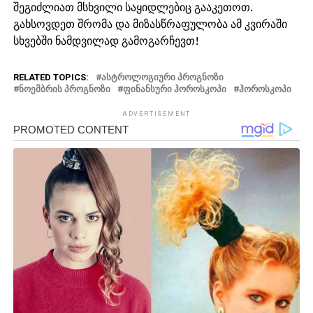
შეგიძლიათ მსხვილი საყიდლებიც გააკეთოთ.
გახსოვდეთ შრომა და მიზასწრაფულობა ამ კვირაში
სხვებში ნამდვილად გამოგარჩევთ!
RELATED TOPICS:
ᲐᲡᲢᲠᲝᲚᲝᲒᲘᲣᲠᲘ ᲞᲠᲝᲒᲜᲝᲖᲘ
ᲜᲝᲔᲛᲑᲠᲘᲡ ᲞᲠᲝᲒᲜᲝᲖᲘ
ᲤᲘᲜᲐᲜᲡᲣᲠᲘ ᲰᲝᲠᲝᲡᲙᲝᲞᲘ
ᲰᲝᲠᲝᲡᲙᲝᲞᲘ
ADVERTISEMENT