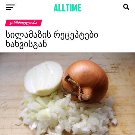
ᲯᲐᲜᲛᲠᲗᲔᲚᲝᲑᲐ
სილამაზის რეცეპტები
ხახვისგან