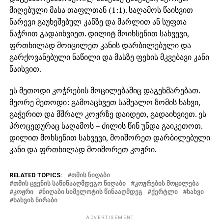
მიღებული მასა თაფლთან (1:1). საღამოს წაისვით
ნარევი გაუხეშებულ კანზე და მარლით ან სუფთა
ნაჭრით გადაიხვიეთ. დილიტ მოიხსენით სახვევი,
ფრთხილად მოიცილეთ კანის დარბილებული და
გარქოვანებული ნაწილი და მასზე ფეხის მკვებავი კანი
წაისვით.
ეს მეთოდი კოჭრების მოცილებაშიც დაგეხმარებათ.
მეორე მეთოდი: გამოაცხვეთ საშუალო ზომის ხახვი,
გაჭერით და მშრალ კოჟრზე დაიდეთ, გადაიხვიეთ. ეს
პროცედურაც საღამოს – ძილის წინ უნდა გაიკეთოთ.
დილით მოხსენით სახვევი, მოიშორეთ დარბილებული
კანი და ფრთხილად მოიშორეთ კოჟრი.
RELATED TOPICS:
ᲗᲛᲘᲡ ᲜᲘᲦᲐᲑᲘ
ᲗᲛᲘᲡ ᲪᲕᲔᲜᲘᲡ ᲡᲐᲬᲘᲜᲐᲐᲦᲛᲓᲔᲒᲝ ᲜᲘᲦᲐᲑᲘ
ᲙᲝᲟᲠᲔᲑᲘᲡ ᲛᲝᲪᲘᲚᲔᲑᲐ
ᲙᲝᲟᲠᲘ
ᲜᲘᲦᲐᲑᲘ ᲡᲘᲛᲔᲚᲝᲢᲘᲡ ᲬᲘᲜᲐᲐᲦᲛᲓᲔᲒ
ᲥᲔᲠᲢᲚᲘ
ᲮᲐᲮᲕᲘ
ᲮᲐᲮᲕᲘᲡ ᲜᲘᲠᲐᲑᲘ
ADVERTISEMENT