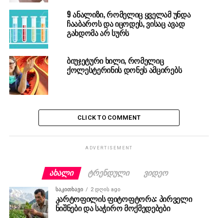
9 ანალიზი, რომელიც ყველამ უნდა
ჩააბაროს და იცოდეს, ვისაც ავად
გახდომა არ სურს
ბიუჯეტური ხილი, რომელიც
ქოლესტერინის დონეს ამცირებს
CLICK TO COMMENT
ADVERTISEMENT
ᲐᲮᲐᲚᲘ
ᲢᲠᲔᲜᲓᲣᲚᲘ
ᲕᲘᲓᲔᲝ
ᲡᲐᲙᲘᲗᲮᲐᲕᲘ
2 დღის ago
კარტოფილის ფიტოფტორა: პირველი
ნიშნები და საჭირო მოქმედებები