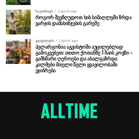
ᲡᲐᲙᲘᲗᲮᲐᲕᲘ
2 დღის ago
როგორ შევზღუდოთ ხის სიმაღლეში ზრდა
ვარჯის დამახინჯების გარეშე
ᲧᲕᲐᲕᲘᲚᲔᲑᲘ
2 დღის ago
პელარგონია აგვისტოში აუცილებლად
გამოკვებეთ: თითო ქოთანზე 1 ჩაის კოვზი –
გამხმარი ღეროები და ახალგაზრდა
კალმები მთელი წელი ყვავილობაში
ეჯიბრება