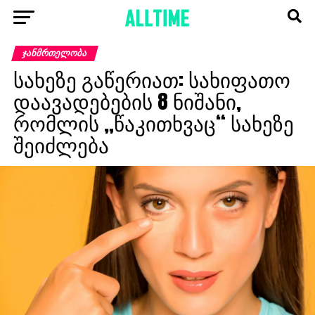
ᲯᲐᲜᲛᲠᲗᲔᲚᲝᲑᲐ
სახეზე გაწერიათ: სახიფათო
დაავადებების 8 ნიშანი,
რომლის „წაკითხვაც“ სახეზე
შეიძლება