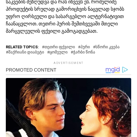
საკვების შეზღუდვა და რას იწვევს ეს. რომელიმე
პროდუქტის სრულად გამორიცხვის ნაცვლად სჯობს
უფრო ღირსეული და სასარგებლო ალტერნატივით
ჩაანაცვლოთ. თეთრი პურის შემთხვევაში მთელი
მარცვლეულის ფქვილი გამოგადგებათ.
RELATED TOPICS:
ᲗᲔᲗᲠᲘ ᲤᲥᲕᲘᲚᲘ
ᲞᲣᲠᲘ
ᲡᲬᲝᲠᲘ ᲙᲕᲔᲑᲐ
ᲨᲐᲥᲠᲘᲐᲜᲘ ᲓᲘᲐᲑᲔᲢᲘ
ᲪᲝᲛᲔᲣᲚᲘ
ᲭᲐᲠᲑᲘ ᲬᲝᲜᲐ
ADVERTISEMENT