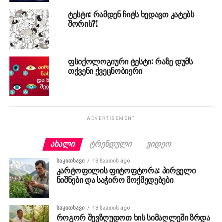
ტესტი: რამდენ ჩიტს ხედავთ კატებს
შორის?!
ფსიქოლოგიური ტესტი: რაზე დუმს
თქვენი ქვეცნობიერი
ADVERTISEMENT
ᲐᲮᲐᲚᲘ
ᲢᲠᲔᲜᲓᲣᲚᲘ
ᲕᲘᲓᲔᲝ
ᲡᲐᲙᲘᲗᲮᲐᲕᲘ
13 საათის ago
კარტოფილის ფიტოფტორა: პირველი
ნიშნები და საჭირო მოქმედებები
ᲡᲐᲙᲘᲗᲮᲐᲕᲘ
13 საათის ago
როგორ შევზღუდოთ ხის სიმაღლეში ზრდა