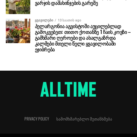
ვარჯის დამახინჯების გარეშე
ᲧᲕᲐᲕᲘᲚᲔᲑᲘ
13 საათის ago
პელარგონია აგვისტოში აუცილებლად
გამოკვებეთ: თითო ქოთანზე 1 ჩაის კოვზი –
გამხმარი ღეროები და ახალგაზრდა
კალმები მთელი წელი ყვავილობაში
ეჯიბრება
PRIVACY POLICY
ᲡᲐᲛᲝᲛᲮᲛᲐᲠᲔᲑᲚᲝ ᲨᲔᲗᲐᲜᲮᲛᲔᲑᲐ