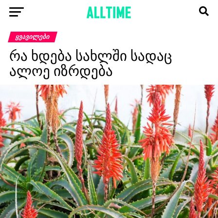
ᲧᲕᲐᲕᲘᲚᲔᲑᲘ
რა ხდება სახლში სადაც
ალოე იზრდება