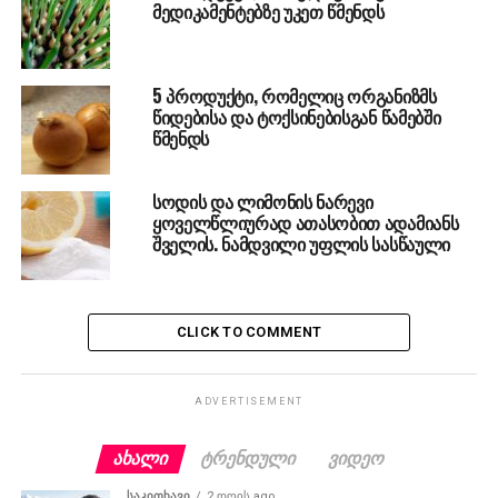
მედიკამენტებზე უკეთ წმენდს
5 პროდუქტი, რომელიც ორგანიზმს
წიდებისა და ტოქსინებისგან წამებში
წმენდს
სოდის და ლიმონის ნარევი
ყოველწლიურად ათასობით ადამიანს
შველის. ნამდვილი უფლის სასწაული
CLICK TO COMMENT
ADVERTISEMENT
ᲐᲮᲐᲚᲘ
ᲢᲠᲔᲜᲓᲣᲚᲘ
ᲕᲘᲓᲔᲝ
ᲡᲐᲙᲘᲗᲮᲐᲕᲘ
2 დღის ago