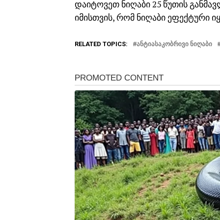
დაიტოვეთ ნიღაბი 25 წუთის განმავ
იმისთვის, რომ ნიღაბი ეფექტური ი
RELATED TOPICS:
ᲐᲜᲢᲘᲐᲡᲐᲙᲝᲑᲠᲘᲕᲘ ᲜᲘᲦᲐᲑᲘ