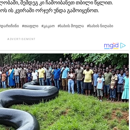
ლობაში, შემდეგ კი ჩამოიბანეთ თბილი წყლით.
ყოს ის კვირაში ორჯერ უნდა გამოიყენოთ.
ᲓᲐᲠᲘᲩᲘᲜᲘ
ᲗᲐᲤᲚᲘ
ᲙᲐᲙᲐᲝ
ᲡᲐᲮᲘᲡ ᲛᲝᲕᲚᲐ
ᲡᲐᲮᲘᲡ ᲜᲘᲦᲐᲑᲘ
ADVERTISEMENT