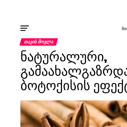
ᲛᲗ
ᲗᲐᲕᲘᲡ ᲛᲝᲕᲚᲐ
ნატურალური,
გამაახალგაზრდა
ბოტოქისის ეფექ