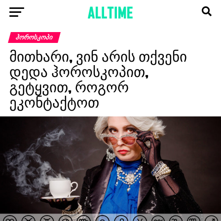
ᲰᲝᲠᲝᲡᲙᲝᲞᲘ
მითხარი, ვინ არის თქვენი
დედა ჰოროსკოპით,
გეტყვით, როგორ
ეკონტაქტოთ