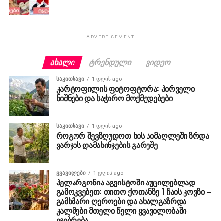
ADVERTISEMENT
ᲐᲮᲐᲚᲘ
ᲢᲠᲔᲜᲓᲣᲚᲘ
ᲕᲘᲓᲔᲝ
ᲡᲐᲙᲘᲗᲮᲐᲕᲘ
1 დღის ago
კარტოფილის ფიტოფტორა: პირველი
ნიშნები და საჭირო მოქმედებები
ᲡᲐᲙᲘᲗᲮᲐᲕᲘ
1 დღის ago
როგორ შევზღუდოთ ხის სიმაღლეში ზრდა
ვარჯის დამახინჯების გარეშე
ᲧᲕᲐᲕᲘᲚᲔᲑᲘ
1 დღის ago
პელარგონია აგვისტოში აუცილებლად
გამოკვებეთ: თითო ქოთანზე 1 ჩაის კოვზი –
გამხმარი ღეროები და ახალგაზრდა
კალმები მთელი წელი ყვავილობაში
ეჯიბრება