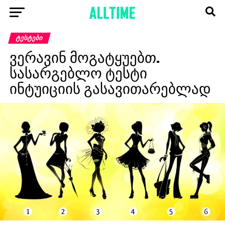
ᲢᲔᲡᲢᲔᲑᲘ
ვერავინ მოგატყუებთ.
სასარგებლო ტესტი
ინტუიციის გასავითარებლად