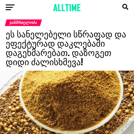
ᲯᲐᲜᲛᲠᲗᲔᲚᲝᲑᲐ
ეს სანელებელი სწრაფად და
ეფექტურად დაკლებაში
დაგეხმარებათ. დაზოგეთ
დიდი ძალისხმევა!