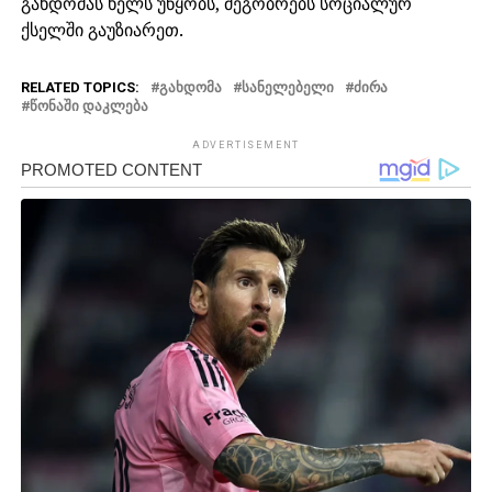
გახდომას ხელს უწყობს, მეგობრებს სოციალურ
ქსელში გაუზიარეთ.
RELATED TOPICS:
ᲒᲐᲮᲓᲝᲛᲐ
ᲡᲐᲜᲔᲚᲔᲑᲔᲚᲘ
ᲫᲘᲠᲐ
ᲬᲝᲜᲐᲨᲘ ᲓᲐᲙᲚᲔᲑᲐ
ADVERTISEMENT