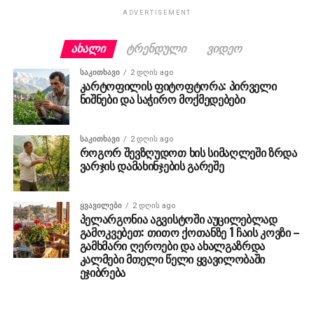
ADVERTISEMENT
ᲐᲮᲐᲚᲘ
ᲢᲠᲔᲜᲓᲣᲚᲘ
ᲕᲘᲓᲔᲝ
ᲡᲐᲙᲘᲗᲮᲐᲕᲘ
2 დღის ago
კარტოფილის ფიტოფტორა: პირველი
ნიშნები და საჭირო მოქმედებები
ᲡᲐᲙᲘᲗᲮᲐᲕᲘ
2 დღის ago
როგორ შევზღუდოთ ხის სიმაღლეში ზრდა
ვარჯის დამახინჯების გარეშე
ᲧᲕᲐᲕᲘᲚᲔᲑᲘ
2 დღის ago
პელარგონია აგვისტოში აუცილებლად
გამოკვებეთ: თითო ქოთანზე 1 ჩაის კოვზი –
გამხმარი ღეროები და ახალგაზრდა
კალმები მთელი წელი ყვავილობაში
ეჯიბრება