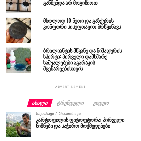
გაწმენდა არ მოგიწიოთ
მხოლოდ 10 წუთი და გაზქურის
კონფორი სისუფთავით ბრწყინავს
ბრილიანტის მწვანე და ნიშადურის
სპირტი: პირველი დამხმარე
საშუალებები აგარაკის
მცენარეებისთვის
ADVERTISEMENT
ᲐᲮᲐᲚᲘ
ᲢᲠᲔᲜᲓᲣᲚᲘ
ᲕᲘᲓᲔᲝ
ᲡᲐᲙᲘᲗᲮᲐᲕᲘ
2 საათის ago
კარტოფილის ფიტოფტორა: პირველი
ნიშნები და საჭირო მოქმედებები