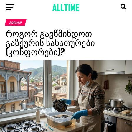
ᲕᲘᲓᲔᲝ
როგორ გავწმინდოთ
გაზქურის სანათურები
(კონფორები)?