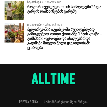
ᲡᲐᲙᲘᲗᲮᲐᲕᲘ
2 საათის ago
როგორ შევზღუდოთ ხის სიმაღლეში ზრდა
ვარჯის დამახინჯების გარეშე
ᲧᲕᲐᲕᲘᲚᲔᲑᲘ
2 საათის ago
პელარგონია აგვისტოში აუცილებლად
გამოკვებეთ: თითო ქოთანზე 1 ჩაის კოვზი –
გამხმარი ღეროები და ახალგაზრდა
კალმები მთელი წელი ყვავილობაში
ეჯიბრება
PRIVACY POLICY
ᲡᲐᲛᲝᲛᲮᲛᲐᲠᲔᲑᲚᲝ ᲨᲔᲗᲐᲜᲮᲛᲔᲑᲐ