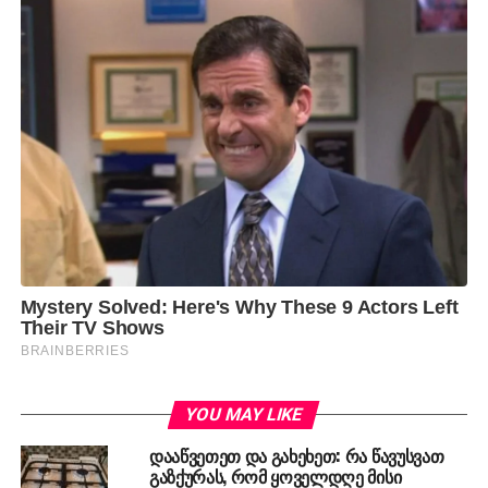
YOU MAY LIKE
დააწვეთეთ და გახეხეთ: რა წავუსვათ
გაზქურას, რომ ყოველდღე მისი