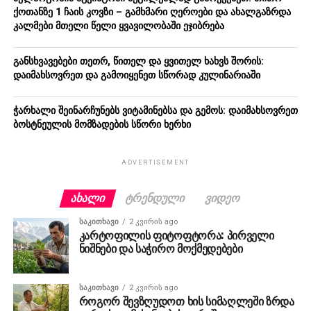
ქოთანზე 1 ჩაის კოვზი – გამხმარი ღეროები და ახალგაზრდა
კალმები მთელი წელი ყვავილობაში ეჯიბრება
განსხვავებები თეთრ, წითელ და ყვითელ ხახვს შორის:
დაიმახსოვრეთ და გამოიყენეთ სწორად კულინარიაში
ჭარხალი შეინარჩუნებს ვიტამინებსა და გემოს: დაიმახსოვრეთ
ბოსტნეულის მომზადების სწორი ხერხი
ADVERTISEMENT
ᲐᲮᲐᲚᲘ
ᲢᲠᲔᲜᲓᲣᲚᲘ
ᲕᲘᲓᲔᲝ
ᲡᲐᲙᲘᲗᲮᲐᲕᲘ
2 კვირის ago
კარტოფილის ფიტოფტორა: პირველი
ნიშნები და საჭირო მოქმედებები
ᲡᲐᲙᲘᲗᲮᲐᲕᲘ
2 კვირის ago
როგორ შევზღუდოთ ხის სიმაღლეში ზრდა