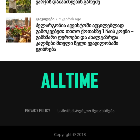
ვარჯის დამახინჯების გარეშე
ᲧᲕᲐᲕᲘᲚᲔᲑᲘ
2 კვირის ago
პელარგონია აგვისტოში აუცილებლად
გამოკვებეთ: თითო ქოთანზე 1 ჩაის კოვზი –
გამხმარი ღეროები და ახალგაზრდა
კალმები მთელი წელი ყვავილობაში
ეჯიბრება
PRIVACY POLICY
ᲡᲐᲛᲝᲛᲮᲛᲐᲠᲔᲑᲚᲝ ᲨᲔᲗᲐᲜᲮᲛᲔᲑᲐ
Copyright © 2018